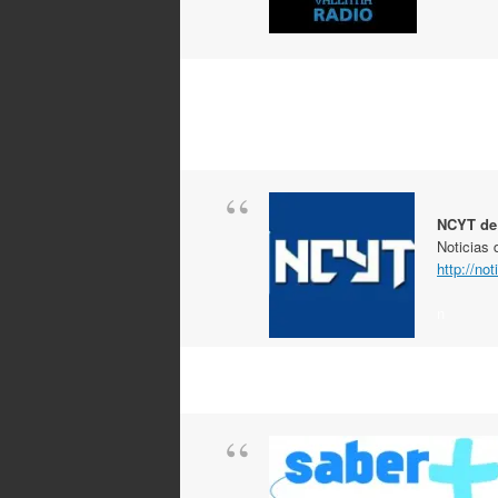
NCYT de
Noticias 
http://no
n