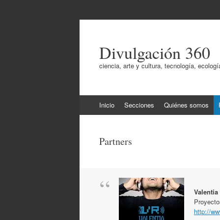
Divulgación 360
ciencia, arte y cultura, tecnología, ecol
Ir
Inicio
Secciones
Quiénes somos
al
contenido
Partners
Valentia
Proyecto
http://w