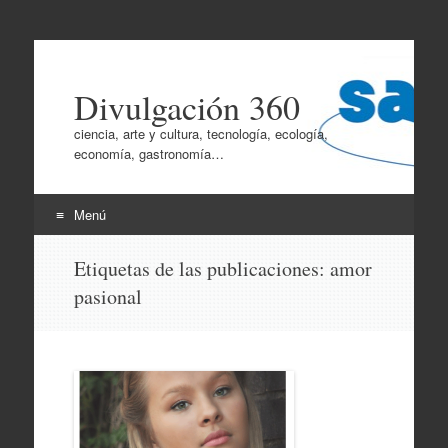
Divulgación 360
ciencia, arte y cultura, tecnología, ecología,
economía, gastronomía…
Menú
Ir
Etiquetas de las publicaciones:
amor
al
pasional
contenido