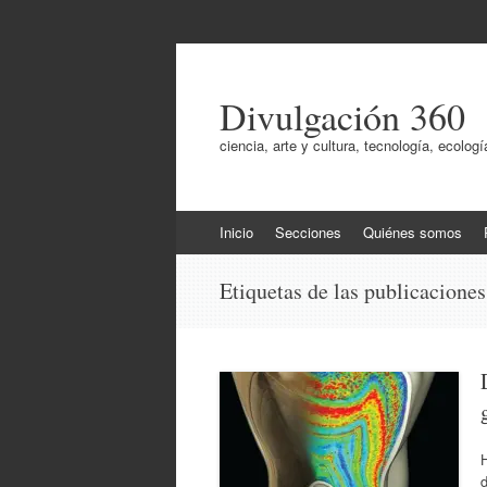
Divulgación 360
ciencia, arte y cultura, tecnología, ecol
Ir
Inicio
Secciones
Quiénes somos
al
contenido
Etiquetas de las publicacione
H
d