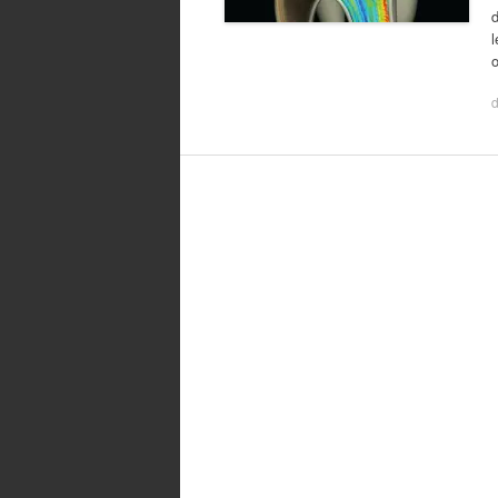
d
l
o