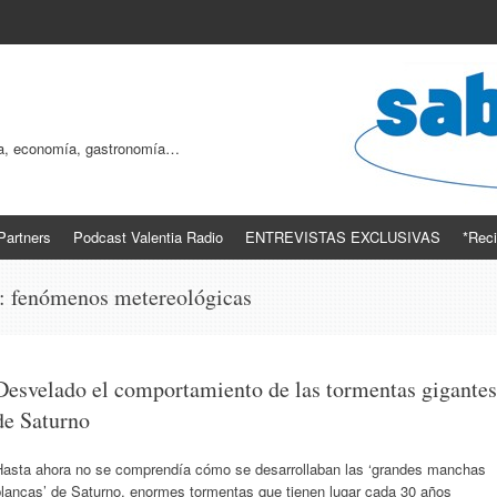
ogía, economía, gastronomía…
Partners
Podcast Valentia Radio
ENTREVISTAS EXCLUSIVAS
*Reci
s:
fenómenos metereológicas
Desvelado el comportamiento de las tormentas gigantes
de Saturno
Hasta ahora no se comprendía cómo se desarrollaban las ‘grandes manchas
blancas’ de Saturno, enormes tormentas que tienen lugar cada 30 años