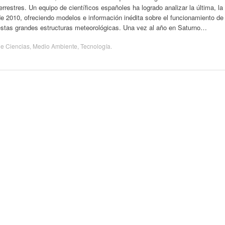
errestres. Un equipo de científicos españoles ha logrado analizar la última, la
e 2010, ofreciendo modelos e información inédita sobre el funcionamiento de
estas grandes estructuras meteorológicas. Una vez al año en Saturno…
de
Ciencias
,
Medio Ambiente
,
Tecnología
.