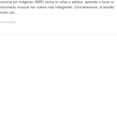
uncional por imágenes (fMRI) hecha en niños y adultos, aprender a tocar un
nstrumento musical nos vuelve más inteligentes. Concretamente, el estudio
revela una…
de
Ciencias
.