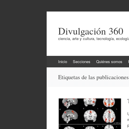
Divulgación 360
ciencia, arte y cultura, tecnología, ecol
Ir
Inicio
Secciones
Quiénes somos
al
contenido
Etiquetas de las publicacione
U
m
p