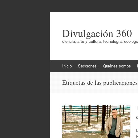
Divulgación 360
ciencia, arte y cultura, tecnología, ecol
Ir
Inicio
Secciones
Quiénes somos
al
contenido
Etiquetas de las publicacione
R