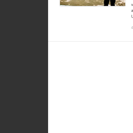
v
a
U