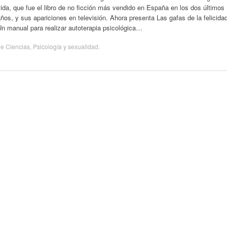
ida, que fue el libro de no ficción más vendido en España en los dos últimos
ños, y sus apariciones en televisión. Ahora presenta Las gafas de la felicida
n manual para realizar autoterapia psicológica…
de
Ciencias
,
Psicología y sexualidad
.