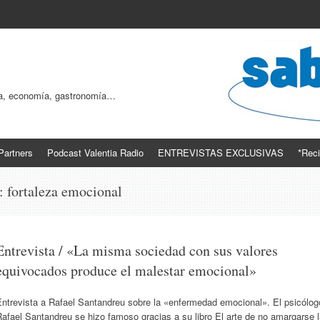
ogía, economía, gastronomía…
Partners
Podcast Valentia Radio
ENTREVISTAS EXCLUSIVAS
*Reci
s:
fortaleza emocional
Entrevista / «La misma sociedad con sus valores
equivocados produce el malestar emocional»
Entrevista a Rafael Santandreu sobre la «enfermedad emocional». El psicólog
afael Santandreu se hizo famoso gracias a su libro El arte de no amargarse 