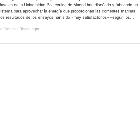
avales de la Universidad Politécnica de Madrid han diseñado y fabricado un
istema para aprovechar la energía que proporcionan las corrientes marinas.
Los resultados de los ensayos han sido «muy satisfactorios» –según los…
de
Ciencias
,
Tecnología
.