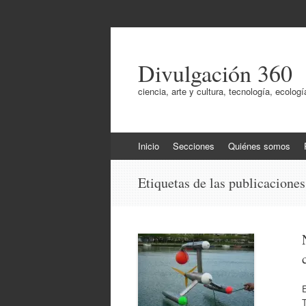
Divulgación 360
ciencia, arte y cultura, tecnología, ecol
Ir
Inicio
Secciones
Quiénes somos
al
contenido
Etiquetas de las publicacione
E