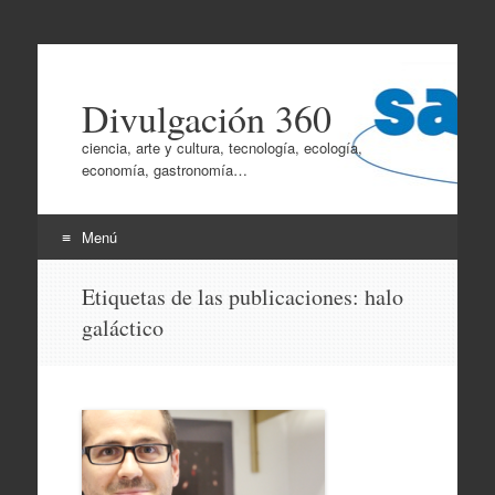
Divulgación 360
ciencia, arte y cultura, tecnología, ecología,
economía, gastronomía…
Menú
Ir
Etiquetas de las publicaciones:
halo
al
galáctico
contenido