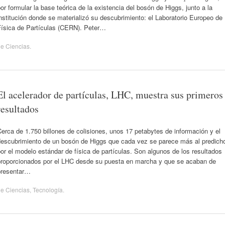
or formular la base teórica de la existencia del bosón de Higgs, junto a la
nstitución donde se materializó su descubrimiento: el Laboratorio Europeo de
Física de Partículas (CERN). Peter…
de
Ciencias
.
El acelerador de partículas, LHC, muestra sus primeros
resultados
erca de 1.750 billones de colisiones, unos 17 petabytes de información y el
descubrimiento de un bosón de Higgs que cada vez se parece más al predich
or el modelo estándar de física de partículas. Son algunos de los resultados
proporcionados por el LHC desde su puesta en marcha y que se acaban de
presentar…
de
Ciencias
,
Tecnología
.