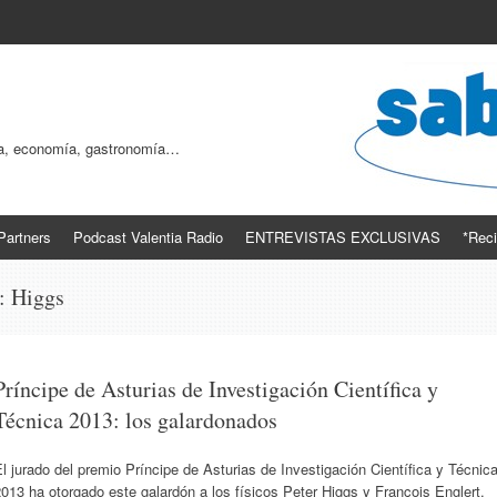
ogía, economía, gastronomía…
Partners
Podcast Valentia Radio
ENTREVISTAS EXCLUSIVAS
*Reci
s:
Higgs
Príncipe de Asturias de Investigación Científica y
Técnica 2013: los galardonados
l jurado del premio Príncipe de Asturias de Investigación Científica y Técnic
013 ha otorgado este galardón a los físicos Peter Higgs y François Englert,