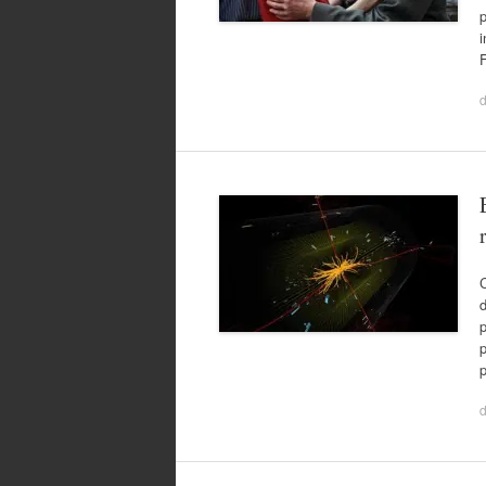
p
i
C
p