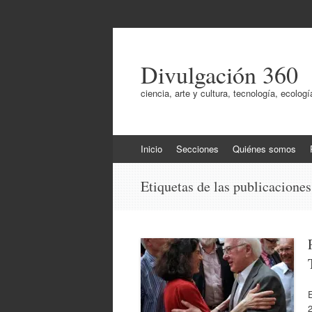
Divulgación 360
ciencia, arte y cultura, tecnología, ecol
Ir
Inicio
Secciones
Quiénes somos
al
contenido
Etiquetas de las publicacione
E
2