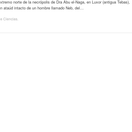
xtremo norte de la necrópolis de Dra Abu el‐Naga, en Luxor (antigua Tebas),
un ataúd intacto de un hombre llamado Neb, del…
de
Ciencias
.