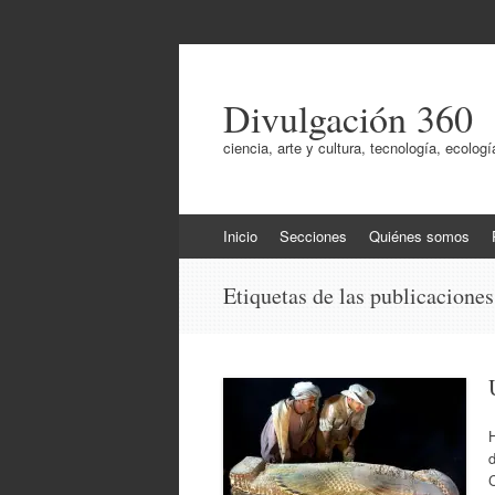
Divulgación 360
ciencia, arte y cultura, tecnología, ecol
Ir
Inicio
Secciones
Quiénes somos
al
contenido
Etiquetas de las publicacione
d
C