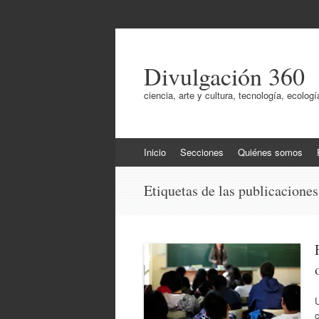
Divulgación 360
ciencia, arte y cultura, tecnología, ecol
Ir
Inicio
Secciones
Quiénes somos
al
contenido
Etiquetas de las publicacione
c