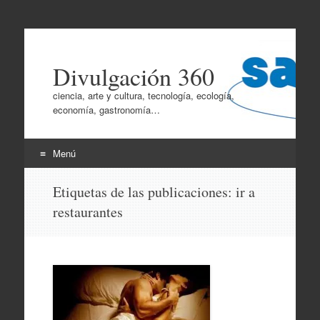
Divulgación 360
ciencia, arte y cultura, tecnología, ecología,
economía, gastronomía…
Menú
Ir
Etiquetas de las publicaciones:
ir a
al
restaurantes
contenido