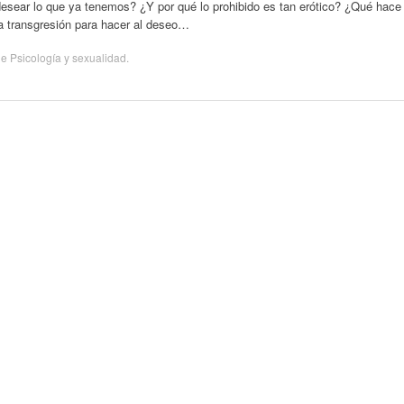
desear lo que ya tenemos? ¿Y por qué lo prohibido es tan erótico? ¿Qué hace
a transgresión para hacer al deseo…
de
Psicología y sexualidad
.