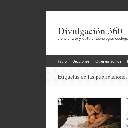
Divulgación 360
ciencia, arte y cultura, tecnología, ecol
Ir
Inicio
Secciones
Quiénes somos
al
contenido
Etiquetas de las publicacione