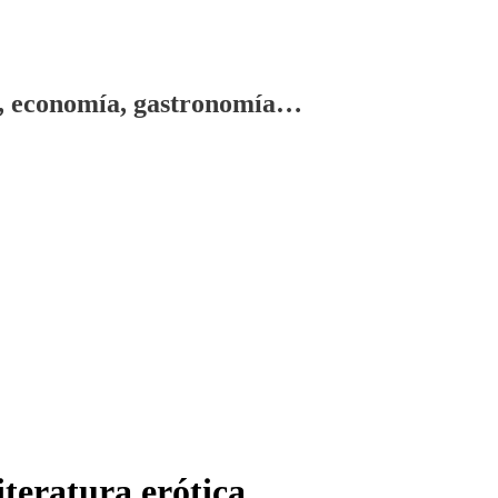
gía, economía, gastronomía…
iteratura erótica