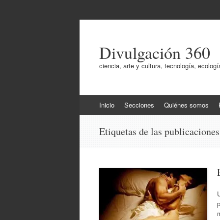
Divulgación 360
ciencia, arte y cultura, tecnología, ecol
Ir
Inicio
Secciones
Quiénes somos
al
contenido
Etiquetas de las publicacione
U
p