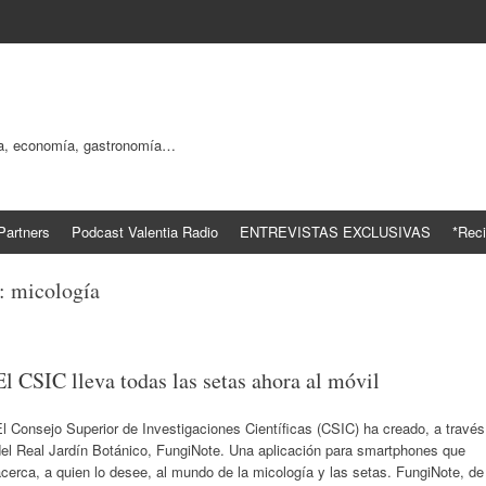
ogía, economía, gastronomía…
Partners
Podcast Valentia Radio
ENTREVISTAS EXCLUSIVAS
*Reci
s:
micología
El CSIC lleva todas las setas ahora al móvil
l Consejo Superior de Investigaciones Científicas (CSIC) ha creado, a través
del Real Jardín Botánico, FungiNote. Una aplicación para smartphones que
cerca, a quien lo desee, al mundo de la micología y las setas. FungiNote, de