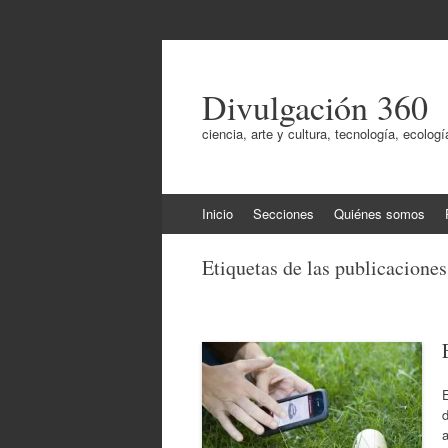
Divulgación 360
ciencia, arte y cultura, tecnología, ecol
Ir
Inicio
Secciones
Quiénes somos
al
contenido
Etiquetas de las publicacione
E
a