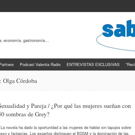
ogía, economía, gastronomía…
Partners
Podcast Valentia Radio
ENTREVISTAS EXCLUSIVAS
*Reci
s:
Olga Córdoba
Sexualidad y Pareja / ¿Por qué las mujeres sueñan con
50 sombras de Grey?
a novela ha dado la oportunidad a las mujeres de hablar sin tapujos sobre
sexo y fantasías. Los expertos distinguen el BDSM y la dominación de las