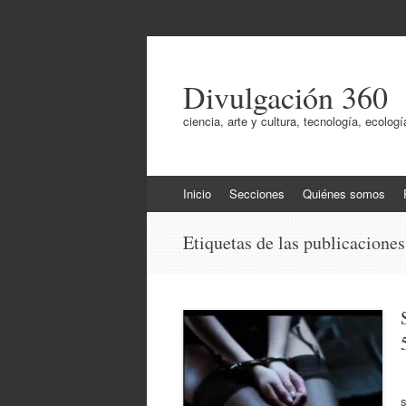
Divulgación 360
ciencia, arte y cultura, tecnología, ecol
Ir
Inicio
Secciones
Quiénes somos
al
contenido
Etiquetas de las publicacione
L