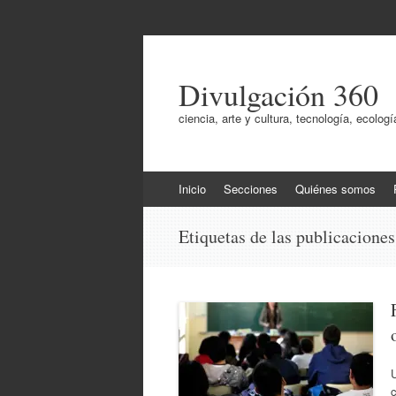
Divulgación 360
ciencia, arte y cultura, tecnología, ecol
Ir
Inicio
Secciones
Quiénes somos
al
contenido
Etiquetas de las publicacione
c