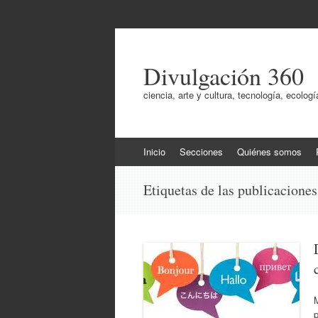
Divulgación 360
ciencia, arte y cultura, tecnología, ecol
Ir
Inicio
Secciones
Quiénes somos
al
contenido
Etiquetas de las publicacione
p