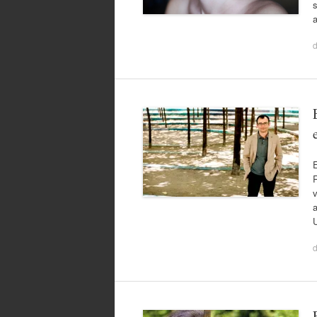
s
R
v
a
U