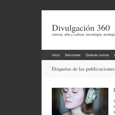
Divulgación 360
ciencia, arte y cultura, tecnología, ecol
Ir
Inicio
Secciones
Quiénes somos
al
contenido
Etiquetas de las publicacione
l
q