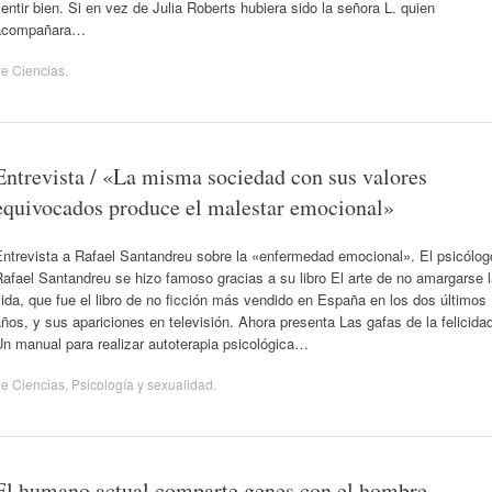
entir bien. Si en vez de Julia Roberts hubiera sido la señora L. quien
acompañara…
de
Ciencias
.
Entrevista / «La misma sociedad con sus valores
equivocados produce el malestar emocional»
Entrevista a Rafael Santandreu sobre la «enfermedad emocional». El psicólog
afael Santandreu se hizo famoso gracias a su libro El arte de no amargarse 
ida, que fue el libro de no ficción más vendido en España en los dos últimos
ños, y sus apariciones en televisión. Ahora presenta Las gafas de la felicida
n manual para realizar autoterapia psicológica…
de
Ciencias
,
Psicología y sexualidad
.
El humano actual comparte genes con el hombre