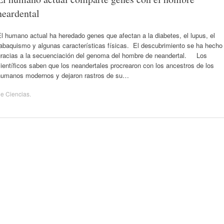
neardental
l humano actual ha heredado genes que afectan a la diabetes, el lupus, el
tabaquismo y algunas características físicas. El descubrimiento se ha hecho
gracias a la secuenciación del genoma del hombre de neandertal. Los
ientíficos saben que los neandertales procrearon con los ancestros de los
humanos modernos y dejaron rastros de su…
de
Ciencias
.