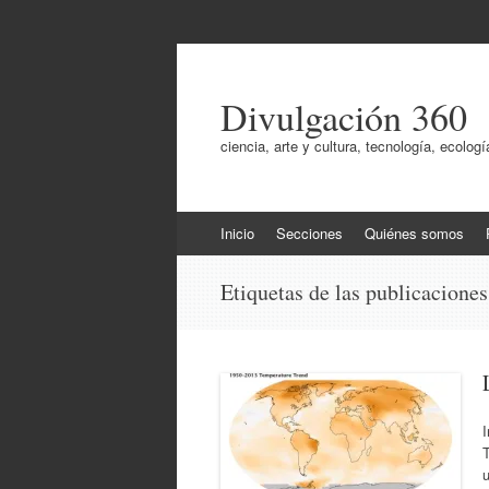
Divulgación 360
ciencia, arte y cultura, tecnología, ecol
Ir
Inicio
Secciones
Quiénes somos
al
contenido
Etiquetas de las publicacione
T
u