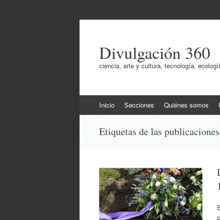
Divulgación 360
ciencia, arte y cultura, tecnología, ecol
Ir
Inicio
Secciones
Quiénes somos
al
contenido
Etiquetas de las publicacione
p