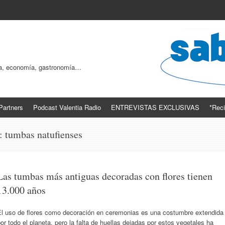
ogía, economía, gastronomía…
Partners
Podcast Valentia Radio
ENTREVISTAS EXCLUSIVAS
*Reci
s:
tumbas natufienses
Las tumbas más antiguas decoradas con flores tienen
13.000 años
El uso de flores como decoración en ceremonias es una costumbre extendida
or todo el planeta, pero la falta de huellas dejadas por estos vegetales ha