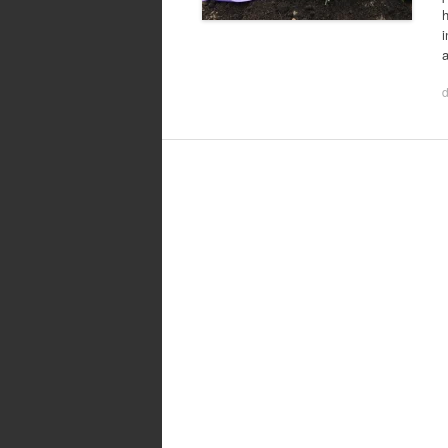
h
i
a