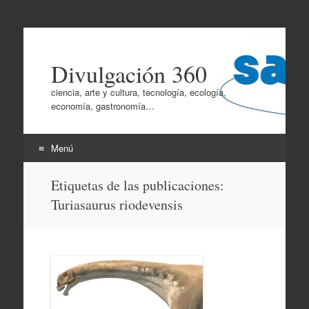
Divulgación 360
ciencia, arte y cultura, tecnología, ecología,
economía, gastronomía…
Menú
Ir
Etiquetas de las publicaciones:
al
Turiasaurus riodevensis
contenido