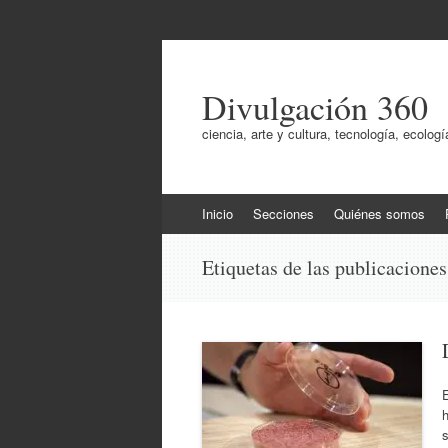
Divulgación 360
ciencia, arte y cultura, tecnología, ecol
Ir
Inicio
Secciones
Quiénes somos
al
contenido
Etiquetas de las publicacione
E
h
s