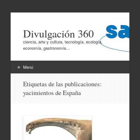
Divulgación 360
ciencia, arte y cultura, tecnología, ecología,
economía, gastronomía…
Menú
Ir
Etiquetas de las publicaciones:
al
yacimientos de España
contenido