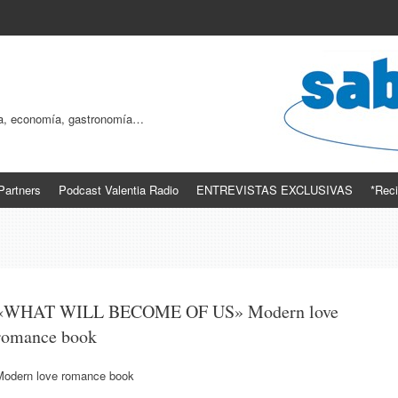
ogía, economía, gastronomía…
Partners
Podcast Valentia Radio
ENTREVISTAS EXCLUSIVAS
*Reci
«WHAT WILL BECOME OF US» Modern love
romance book
Modern love romance book