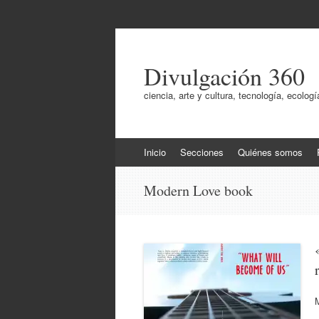
Divulgación 360
ciencia, arte y cultura, tecnología, ecol
Ir
Inicio
Secciones
Quiénes somos
al
contenido
Modern Love book