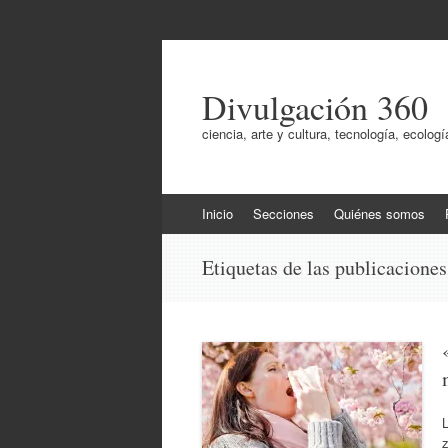
Divulgación 360
ciencia, arte y cultura, tecnología, ecol
Ir
Inicio
Secciones
Quiénes somos
al
contenido
Etiquetas de las publicacione
L
z