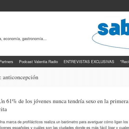
ogía, economía, gastronomía…
Partners
Podcast Valentia Radio
ENTREVISTAS EXCLUSIVAS
*Reci
s:
anticoncepción
Un 61% de los jóvenes nunca tendría sexo en la primera
cita
na marca de profilácticos realiza un barómetro para averiguar cómo ligan los
óvenes españoles y cuáles son las ciudades donde es más fácil ligar y cuale