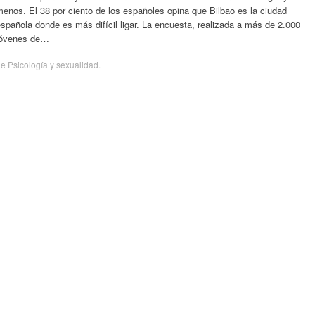
enos. El 38 por ciento de los españoles opina que Bilbao es la ciudad
spañola donde es más difícil ligar. La encuesta, realizada a más de 2.000
jóvenes de…
de
Psicología y sexualidad
.