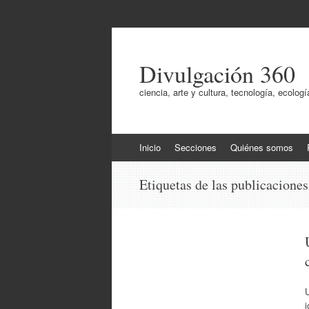
Divulgación 360
ciencia, arte y cultura, tecnología, ecol
Ir
Inicio
Secciones
Quiénes somos
al
contenido
Etiquetas de las publicacione
U
j