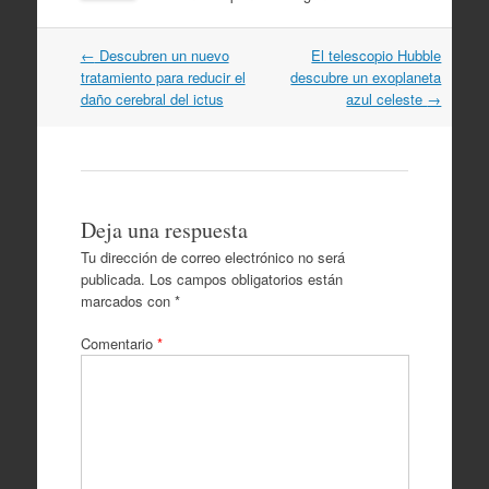
Navegación
←
Descubren un nuevo
El telescopio Hubble
por
tratamiento para reducir el
descubre un exoplaneta
artículos
daño cerebral del ictus
azul celeste
→
Deja una respuesta
Tu dirección de correo electrónico no será
publicada.
Los campos obligatorios están
marcados con
*
Comentario
*