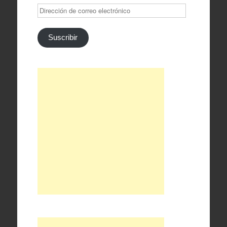
Dirección
de
correo
electrónico
Suscribir