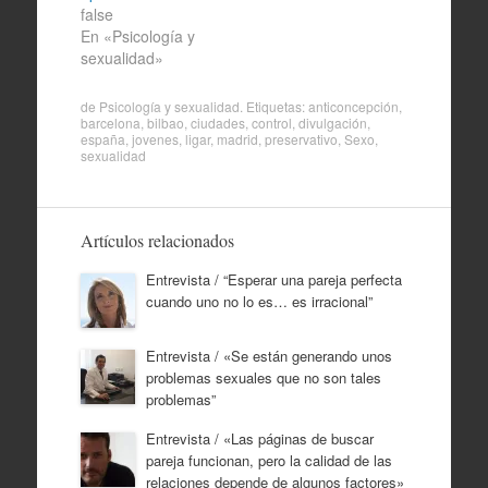
false
En «Psicología y
sexualidad»
de
Psicología y sexualidad
. Etiquetas:
anticoncepción
,
barcelona
,
bilbao
,
ciudades
,
control
,
divulgación
,
españa
,
jovenes
,
ligar
,
madrid
,
preservativo
,
Sexo
,
sexualidad
Artículos relacionados
Entrevista / “Esperar una pareja perfecta
cuando uno no lo es… es irracional”
Entrevista / «Se están generando unos
problemas sexuales que no son tales
problemas”
Entrevista / «Las páginas de buscar
pareja funcionan, pero la calidad de las
relaciones depende de algunos factores»