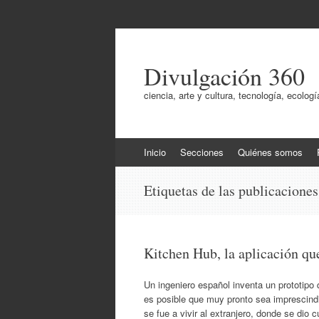
Divulgación 360
ciencia, arte y cultura, tecnología, ecol
Ir
Inicio
Secciones
Quiénes somos
al
contenido
Etiquetas de las publicacione
Kitchen Hub, la aplicación que
Un ingeniero español inventa un prototipo
es posible que muy pronto sea imprescindi
se fue a vivir al extranjero, donde se di