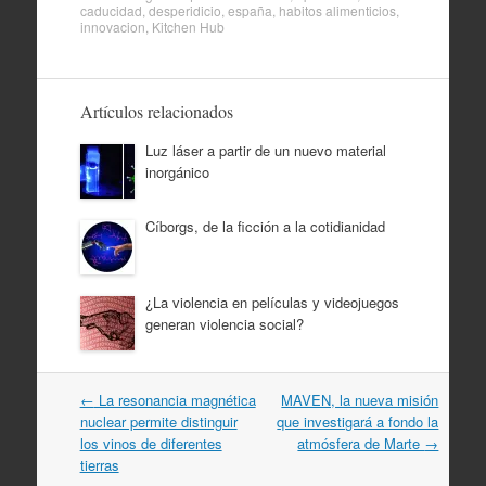
caducidad
,
desperidicio
,
españa
,
habitos alimenticios
,
innovacion
,
Kitchen Hub
Artículos relacionados
Luz láser a partir de un nuevo material
inorgánico
Cíborgs, de la ficción a la cotidianidad
¿La violencia en películas y videojuegos
generan violencia social?
Navegación
←
La resonancia magnética
MAVEN, la nueva misión
por
nuclear permite distinguir
que investigará a fondo la
artículos
los vinos de diferentes
atmósfera de Marte
→
tierras