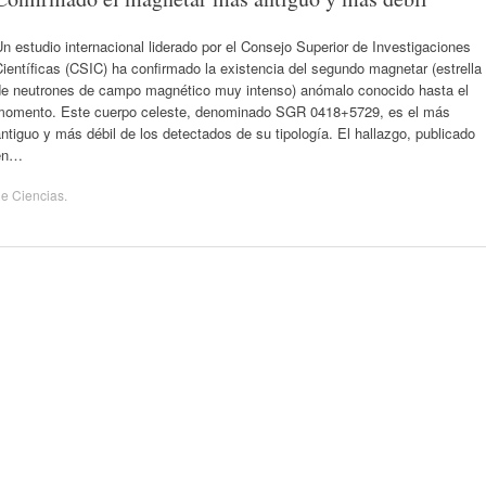
n estudio internacional liderado por el Consejo Superior de Investigaciones
ientíficas (CSIC) ha confirmado la existencia del segundo magnetar (estrella
de neutrones de campo magnético muy intenso) anómalo conocido hasta el
momento. Este cuerpo celeste, denominado SGR 0418+5729, es el más
ntiguo y más débil de los detectados de su tipología. El hallazgo, publicado
en…
de
Ciencias
.