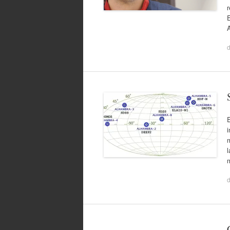
E
i
l
m