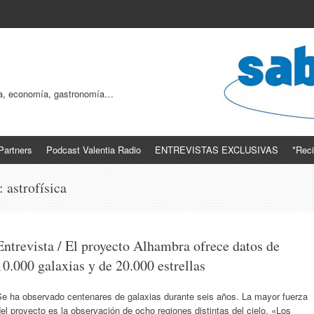
ogía, economía, gastronomía…
Partners
Podcast Valentia Radio
ENTREVISTAS EXCLUSIVAS
*Reci
s:
astrofísica
Entrevista / El proyecto Alhambra ofrece datos de
10.000 galaxias y de 20.000 estrellas
Se ha observado centenares de galaxias durante seis años. La mayor fuerza
el proyecto es la observación de ocho regiones distintas del cielo. «Los