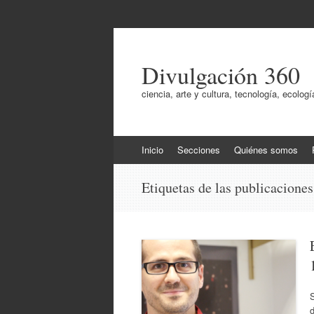
Divulgación 360
ciencia, arte y cultura, tecnología, ecol
Ir
Inicio
Secciones
Quiénes somos
al
contenido
Etiquetas de las publicacione
d