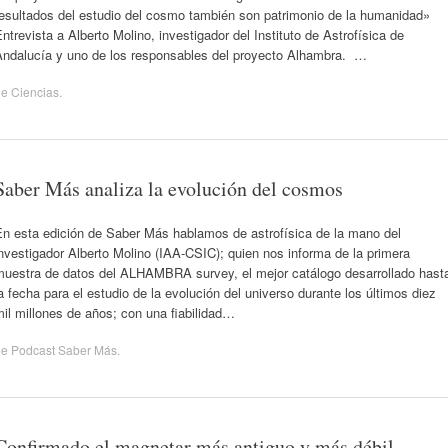
resultados del estudio del cosmo también son patrimonio de la humanidad»
ntrevista a Alberto Molino, investigador del Instituto de Astrofísica de
Andalucía y uno de los responsables del proyecto Alhambra. …
de
Ciencias
.
Saber Más analiza la evolución del cosmos
En esta edición de Saber Más hablamos de astrofísica de la mano del
nvestigador Alberto Molino (IAA-CSIC); quien nos informa de la primera
muestra de datos del ALHAMBRA survey, el mejor catálogo desarrollado hast
a fecha para el estudio de la evolución del universo durante los últimos diez
il millones de años; con una fiabilidad…
de
Podcast Saber Más
.
Confirmado el magnetar más antiguo y más débil