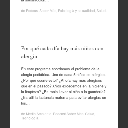
de
Podcast Saber Más
,
Psicología y sexualidad
,
Salud
.
Por qué cada día hay más niños con
alergia
En este programa abordamos el problema de la
alergia pediátrica. Uno de cada 5 niños es alérgico.
¿Por qué ocurre esto? ¿Ahora hay más alérgicos
que en el pasado? ¿Nos excedemos en la higiene y
la limpieza? ¿Es malo llevar al niño a la guardería?
¿Es útil la lactancia materna para evitar alergias en
los…
de
Medio Ambiente
,
Podcast Saber Más
,
Salud
,
Tecnología
.