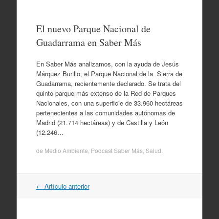
El nuevo Parque Nacional de
Guadarrama en Saber Más
En Saber Más analizamos, con la ayuda de Jesús
Márquez Burillo, el Parque Nacional de la Sierra de
Guadarrama, recientemente declarado. Se trata del
quinto parque más extenso de la Red de Parques
Nacionales, con una superficie de 33.960 hectáreas
pertenecientes a las comunidades autónomas de
Madrid (21.714 hectáreas) y de Castilla y León
(12.246…
de
Medio Ambiente
,
Podcast Saber Más
,
Salud
.
Navegación
←
Artículo anterior
por
artículos