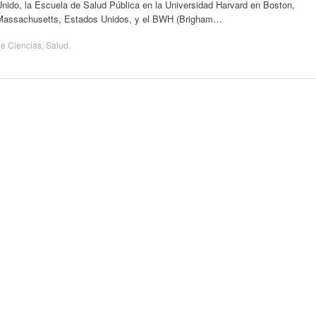
nido, la Escuela de Salud Pública en la Universidad Harvard en Boston,
Massachusetts, Estados Unidos, y el BWH (Brigham…
de
Ciencias
,
Salud
.