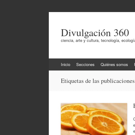
Divulgación 360
ciencia, arte y cultura, tecnología, ecol
Ir
Inicio
Secciones
Quiénes somos
al
contenido
Etiquetas de las publicacione
e
e