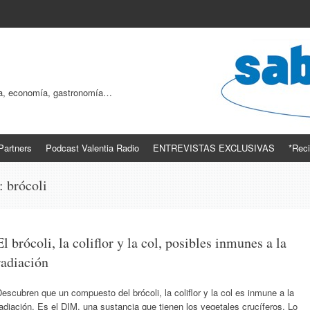
ogía, economía, gastronomía…
Partners
Podcast Valentia Radio
ENTREVISTAS EXCLUSIVAS
*Reci
s:
brócoli
El brócoli, la coliflor y la col, posibles inmunes a la
radiación
escubren que un compuesto del brócoli, la coliflor y la col es inmune a la
adiación. Es el DIM, una sustancia que tienen los vegetales crucíferos. Lo