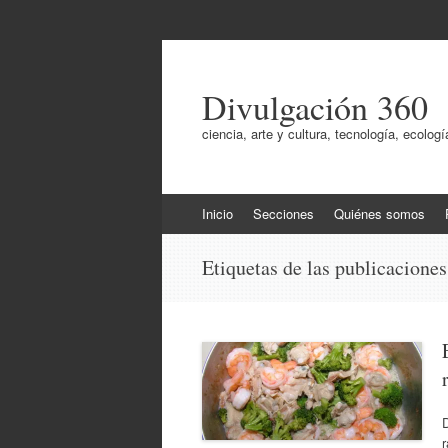
Divulgación 360
ciencia, arte y cultura, tecnología, ecol
Ir
Inicio
Secciones
Quiénes somos
al
contenido
Etiquetas de las publicacione
D
r