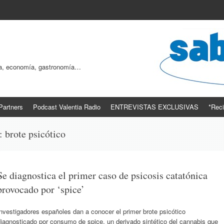
ogía, economía, gastronomía…
Partners
Podcast Valentia Radio
ENTREVISTAS EXCLUSIVAS
*Reci
s:
brote psicótico
Se diagnostica el primer caso de psicosis catatónica
provocado por ‘spice’
nvestigadores españoles dan a conocer el primer brote psicótico
iagnosticado por consumo de spice, un derivado sintético del cannabis que