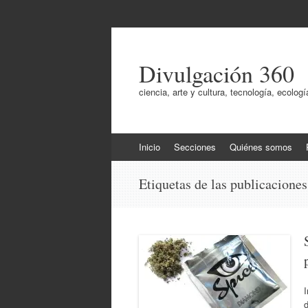
Divulgación 360
ciencia, arte y cultura, tecnología, ecol
Ir
Inicio
Secciones
Quiénes somos
al
contenido
Etiquetas de las publicacione
I
d