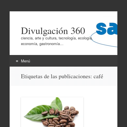
Divulgación 360
ciencia, arte y cultura, tecnología, ecología,
economía, gastronomía…
Menú
Ir
Etiquetas de las publicaciones:
café
al
contenido