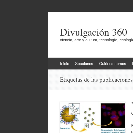
Divulgación 360
ciencia, arte y cultura, tecnología, ecol
Ir
Inicio
Secciones
Quiénes somos
al
contenido
Etiquetas de las publicacione
E
p