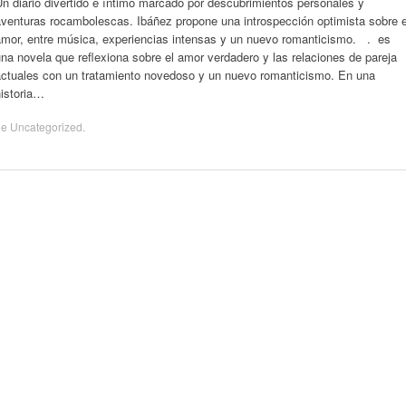
n diario divertido e íntimo marcado por descubrimientos personales y
aventuras rocambolescas. Ibáñez propone una introspección optimista sobre e
amor, entre música, experiencias intensas y un nuevo romanticismo. . es
na novela que reflexiona sobre el amor verdadero y las relaciones de pareja
actuales con un tratamiento novedoso y un nuevo romanticismo. En una
historia…
de
Uncategorized
.