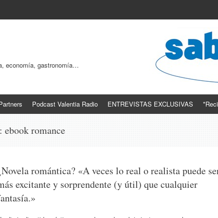
ogía, economía, gastronomía…
Partners
Podcast Valentia Radio
ENTREVISTAS EXCLUSIVAS
*Reci
s:
ebook romance
¿Novela romántica? «A veces lo real o realista puede se
más excitante y sorprendente (y útil) que cualquier
fantasía.»