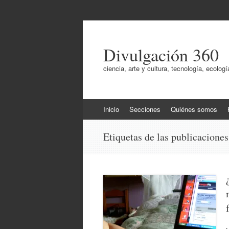
Divulgación 360
ciencia, arte y cultura, tecnología, ecol
Ir
Inicio
Secciones
Quiénes somos
al
contenido
Etiquetas de las publicacione