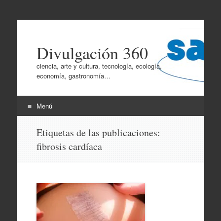
Divulgación 360
ciencia, arte y cultura, tecnología, ecología,
economía, gastronomía…
Menú
Ir
Etiquetas de las publicaciones:
al
fibrosis cardíaca
contenido