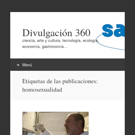
Divulgación 360
ciencia, arte y cultura, tecnología, ecología,
economía, gastronomía…
Menú
Ir
Etiquetas de las publicaciones:
al
homosexualidad
contenido