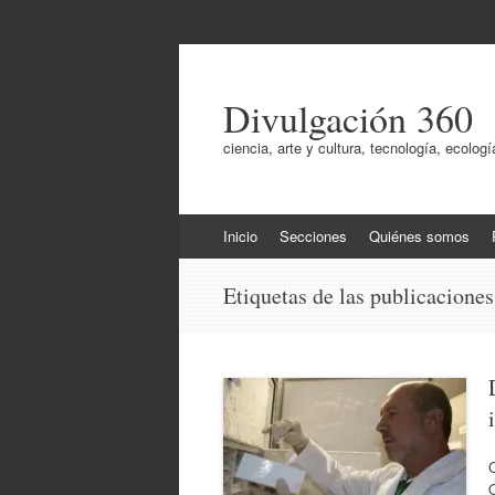
Divulgación 360
ciencia, arte y cultura, tecnología, ecol
Ir
Inicio
Secciones
Quiénes somos
al
contenido
Etiquetas de las publicacione
C