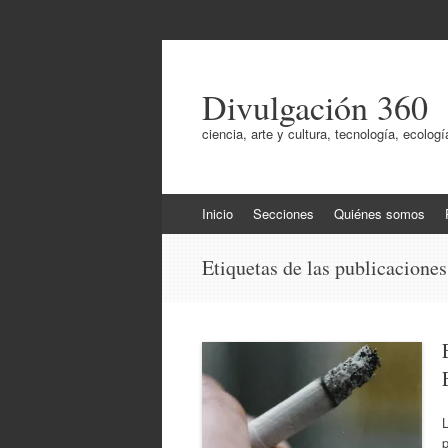
Divulgación 360
ciencia, arte y cultura, tecnología, ecol
Ir
Inicio
Secciones
Quiénes somos
al
contenido
Etiquetas de las publicacione