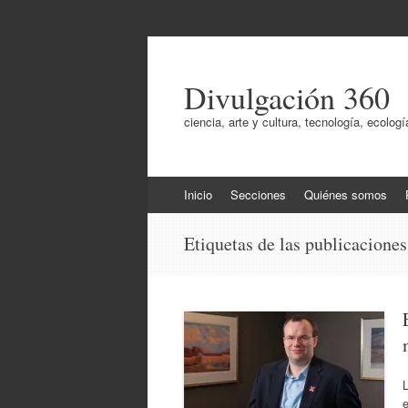
Divulgación 360
ciencia, arte y cultura, tecnología, ecol
Ir
Inicio
Secciones
Quiénes somos
al
contenido
Etiquetas de las publicacione
L
e