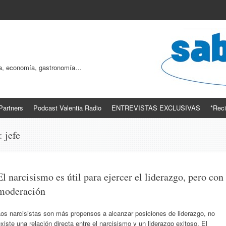
ogía, economía, gastronomía…
Partners
Podcast Valentia Radio
ENTREVISTAS EXCLUSIVAS
*Reci
s:
jefe
El narcisismo es útil para ejercer el liderazgo, pero con
moderación
os narcisistas son más propensos a alcanzar posiciones de liderazgo, no
xiste una relación directa entre el narcisismo y un liderazgo exitoso. El