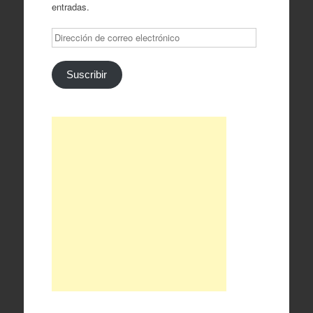
entradas.
Dirección
de
correo
electrónico
Suscribir