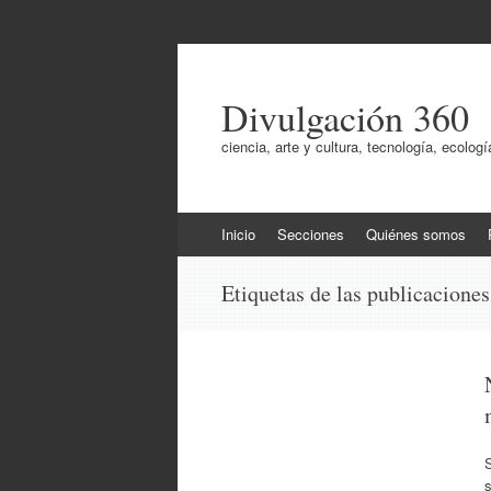
Divulgación 360
ciencia, arte y cultura, tecnología, ecol
Ir
Inicio
Secciones
Quiénes somos
al
contenido
Etiquetas de las publicacione
S
s