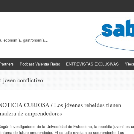
ogía, economía, gastronomía…
Partners
Podcast Valentia Radio
ENTREVISTAS EXCLUSIVAS
*Reci
s:
joven conflictivo
NOTICIA CURIOSA / Los jóvenes rebeldes tienen
madera de emprendedores
egún investigadores de la Universidad de Estocolmo, la rebeldía juvenil es u
íntoma de futuro emprendedor. El estudio revela algo sorprendente. Los