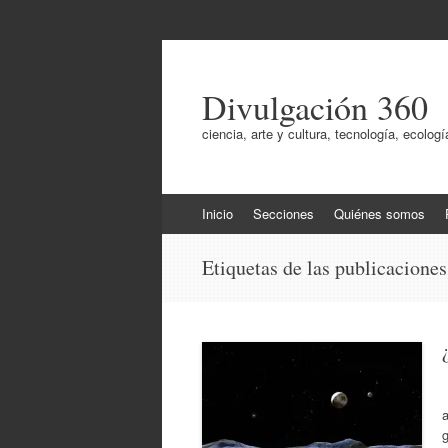
Divulgación 360
ciencia, arte y cultura, tecnología, ecol
Ir
Inicio
Secciones
Quiénes somos
al
contenido
Etiquetas de las publicacione
a
g