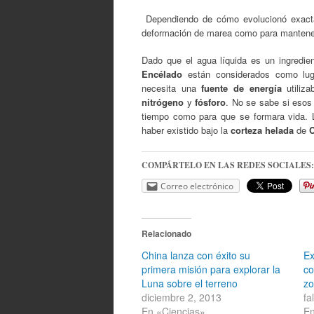
Dependiendo de cómo evolucionó exac
deformación de marea como para mantener a
Dado que el agua líquida es un ingredie
Encélado
están considerados como lug
necesita una
fuente de energía
utiliz
nitrógeno
y
fósforo
. No se sabe si esos 
tiempo como para que se formara vida. L
haber existido bajo la
corteza helada
de
C
COMPÁRTELO EN LAS REDES SOCIALES:
Correo electrónico
Relacionado
China lanza con éxito su
Ex
primera misión para explorar la
co
Luna sobre el terreno
zo
diciembre 2, 2013
fa
En «Ciencias»
En