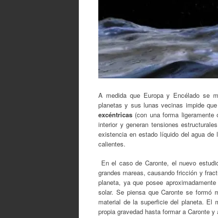
A medida que Europa y Encélado se muev
planetas y sus lunas vecinas impide que 
excéntricas
(con una forma ligeramente o
interior y generan tensiones estructurale
existencia en estado líquido del agua de
calientes.
En el caso de Caronte, el nuevo estudio 
grandes mareas, causando fricción y frac
planeta, ya que posee aproximadamente u
solar. Se piensa que Caronte se formó
material de la superficie del planeta. El
propia gravedad hasta formar a Caronte y