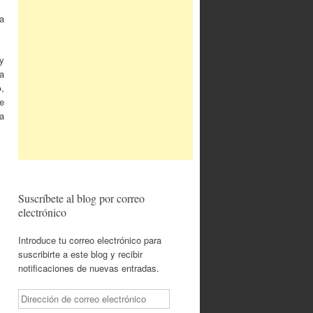
a
y
a
o
,
te
a
Suscríbete al blog por correo
electrónico
Introduce tu correo electrónico para
suscribirte a este blog y recibir
notificaciones de nuevas entradas.
Dirección
de