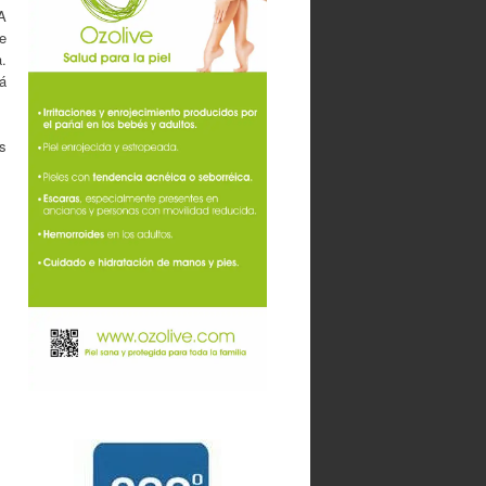
A
de
.
á
as