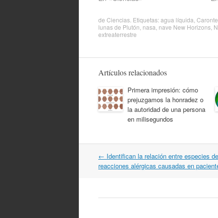
de
Ciencias
. Etiquetas:
agua líquida
,
Caronte
lunas de Plutón
,
nasa
,
nave New Horizons
,
N
extreaterrestre
Artículos relacionados
Primera impresión: cómo
prejuzgamos la honradez o
la autoridad de una persona
en milisegundos
Navegación
←
Identifican la relación entre especies d
por
reacciones alérgicas causadas en pacient
artículos