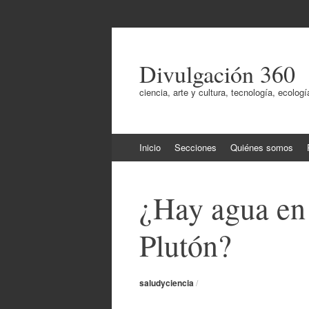
Divulgación 360
ciencia, arte y cultura, tecnología, ecol
Ir
Inicio
Secciones
Quiénes somos
al
contenido
¿Hay agua en 
Plutón?
saludyciencia
/