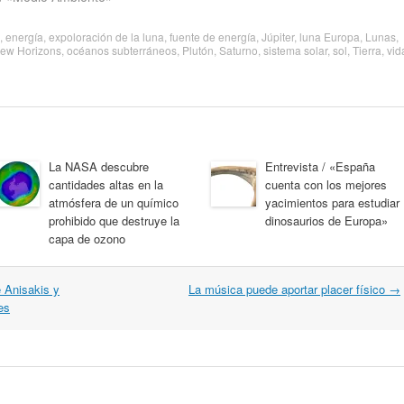
,
energía
,
expoloración de la luna
,
fuente de energía
,
Júpiter
,
luna Europa
,
Lunas
,
ew Horizons
,
océanos subterráneos
,
Plutón
,
Saturno
,
sistema solar
,
sol
,
Tierra
,
vid
La NASA descubre
Entrevista / «España
cantidades altas en la
cuenta con los mejores
atmósfera de un químico
yacimientos para estudiar
prohibido que destruye la
dinosaurios de Europa»
capa de ozono
e Anisakis y
La música puede aportar placer físico
→
es