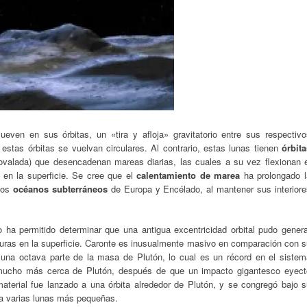
en en sus órbitas, un «tira y afloja» gravitatorio entre sus respectivo
estas órbitas se vuelvan circulares. Al contrario, estas lunas tienen
órbita
valada) que desencadenan mareas diarias, las cuales a su vez flexionan e
s en la superficie. Se cree que el
calentamiento de marea
ha prolongado l
 los
océanos subterráneos
de Europa y Encélado, al mantener sus interiore
ha permitido determinar que una antigua excentricidad orbital pudo genera
turas en la superficie. Caronte es inusualmente masivo en comparación con s
na octava parte de la masa de Plutón, lo cual es un récord en el sistem
 mucho más cerca de Plutón, después de que un impacto gigantesco eyect
 material fue lanzado a una órbita alrededor de Plutón, y se congregó bajo 
 a varias lunas más pequeñas.