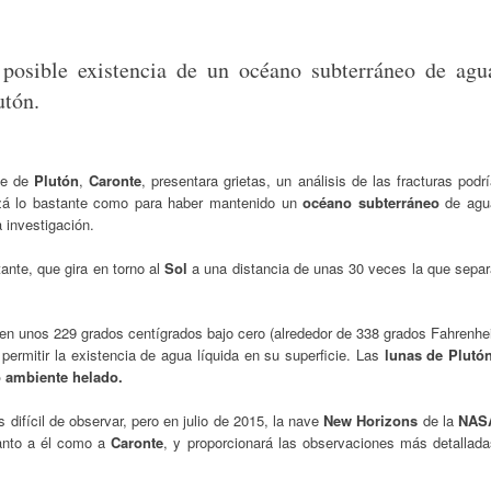
 posible existencia de un océano subterráneo de agu
utón.
te de
Plutón
,
Caronte
, presentara grietas, un análisis de las fracturas podr
quizá lo bastante como para haber mantenido un
océano subterráneo
de agu
 investigación.
nte, que gira en torno al
Sol
a una distancia de unas 30 veces la que separ
en unos 229 grados centígrados bajo cero (alrededor de 338 grados Fahrenhe
permitir la existencia de agua líquida en su superficie. Las
lunas de Plutó
 ambiente helado.
difícil de observar, pero en julio de 2015, la nave
New Horizons
de la
NAS
 tanto a él como a
Caronte
, y proporcionará las observaciones más detallada