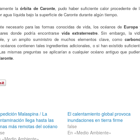
tamente la
órbita de Caronte
, pudo haber suficiente calor procedente de l
gua líquida bajo la superficie de Caronte durante algún tiempo.
nte necesario para las formas conocidas de vida, los océanos de
Europa
ares donde podría encontrarse
vida extraterrestre
. Sin embargo, la vid
able, y un amplio suministro de muchos elementos clave, como
carbon
océanos contienen tales ingredientes adicionales, o si han existido suficien
as mismas preguntas se aplicarían a cualquier océano antiguo que pudier
aronte
.
pedición Malaspina / La
El calentamiento global provoca
ntaminación llega hasta las
inundaciones en tierra firme
nas más remotas del océano
false
lse
En «Medio Ambiente»
 «Medio Ambiente»