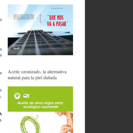
a
ía
a
Aceite ozonizado, la alternativa
a
natural para la piel dañada
it
n
,
A
s