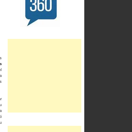
s
s
l
a
s
r
u
a
ó
su