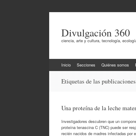
Divulgación 360
ciencia, arte y cultura, tecnología, ecol
Ir
Inicio
Secciones
Quiénes somos
al
contenido
Etiquetas de las publicacione
Una proteína de la leche mate
Investigadores descubren que un component
proteína tenascina C (TNC) puede ser resp
recién nacidos de madres infectadas por 