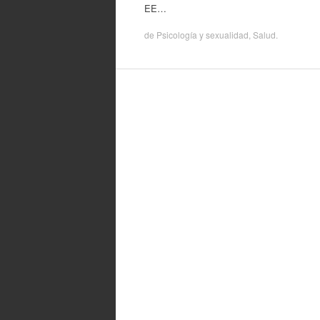
EE…
de
Psicología y sexualidad
,
Salud
.