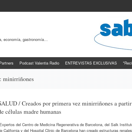
ogía, economía, gastronomía…
Partners
Podcast Valentia Radio
ENTREVISTAS EXCLUSIVAS
*Reci
s:
minirriñones
SALUD / Creados por primera vez minirriñones a partir
de células madre humanas
xpertos del Centro de Medicina Regenerativa de Barcelona, del Salk Institut
e California y del Hospital Clinic de Barcelona han creado estructuras renales