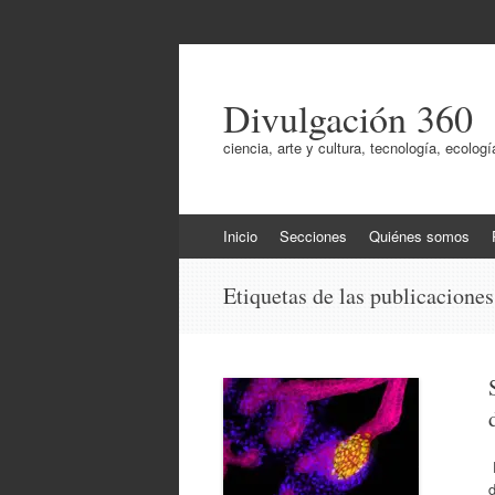
Divulgación 360
ciencia, arte y cultura, tecnología, ecol
Ir
Inicio
Secciones
Quiénes somos
al
contenido
Etiquetas de las publicacione
E
d